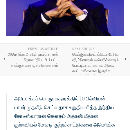
PREVIOUS ARTICLE
NEXT ARTICLE
அமெரிக்க அதிபர் டிரம்ப், ஈரான்
பெய்ஜிங்கில் ட்ரம்பிடம் பேசிய
மீதான ‘திட்டமிடப்பட்ட
ஷி, ‘சீனாவும் அமெரிக்காவும்
தாக்குதலை’ ஒத்திவைத்தார்
போட்டியாளர்களாக அல்ல,
கூட்டாளிகளாக இருக்க
வேண்டும்’ என்றார்
அமெரிக்கப் பொருளாதாரத்தில் 10 பில்லியன்
டாலர் முதலீடு செய்வதாக உறுதியளித்த இந்திய
கோடீஸ்வரரான கௌதம் அதானி மீதான
குற்றவியல் மோசடி குற்றச்சாட்டுகளை அமெரிக்க