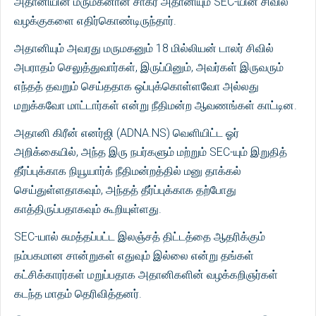
அதானியின் மருமகனான சாகர் அதானியும் SEC-யின் சிவில்
வழக்குகளை எதிர்கொண்டிருந்தார்.
அதானியும் அவரது மருமகனும் 18 மில்லியன் டாலர் சிவில்
அபராதம் செலுத்துவார்கள், இருப்பினும், அவர்கள் இருவரும்
எந்தத் தவறும் செய்ததாக ஒப்புக்கொள்ளவோ ​​அல்லது
மறுக்கவோ மாட்டார்கள் என்று நீதிமன்ற ஆவணங்கள் காட்டின.
அதானி கிரீன் எனர்ஜி (ADNA.NS) வெளியிட்ட ஓர்
அறிக்கையில், அந்த இரு நபர்களும் மற்றும் SEC-யும் இறுதித்
தீர்ப்புக்காக நியூயார்க் நீதிமன்றத்தில் மனு தாக்கல்
செய்துள்ளதாகவும், அந்தத் தீர்ப்புக்காக தற்போது
காத்திருப்பதாகவும் கூறியுள்ளது.
SEC-யால் சுமத்தப்பட்ட இலஞ்சத் திட்டத்தை ஆதரிக்கும்
நம்பகமான சான்றுகள் எதுவும் இல்லை என்று தங்கள்
கட்சிக்காரர்கள் மறுப்பதாக அதானிகளின் வழக்கறிஞர்கள்
கடந்த மாதம் தெரிவித்தனர்.