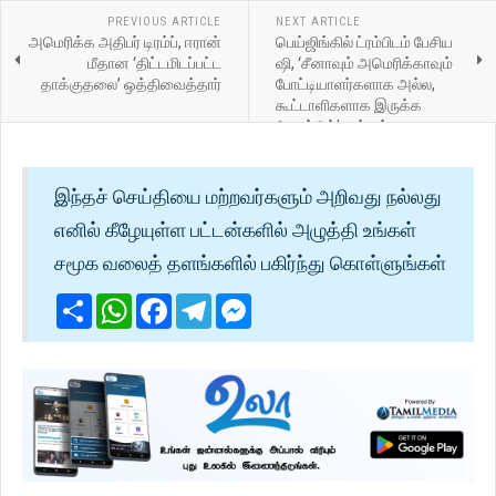
PREVIOUS ARTICLE
NEXT ARTICLE
அமெரிக்க அதிபர் டிரம்ப், ஈரான்
பெய்ஜிங்கில் ட்ரம்பிடம் பேசிய
மீதான ‘திட்டமிடப்பட்ட
ஷி, ‘சீனாவும் அமெரிக்காவும்
தாக்குதலை’ ஒத்திவைத்தார்
போட்டியாளர்களாக அல்ல,
கூட்டாளிகளாக இருக்க
வேண்டும்’ என்றார்
இந்தச் செய்தியை மற்றவர்களும் அறிவது நல்லது
எனில் கீழேயுள்ள பட்டன்களில் அழுத்தி உங்கள்
சமூக வலைத் தளங்களில் பகிர்ந்து கொள்ளுங்கள்
Share
WhatsApp
Facebook
Telegram
Messenger