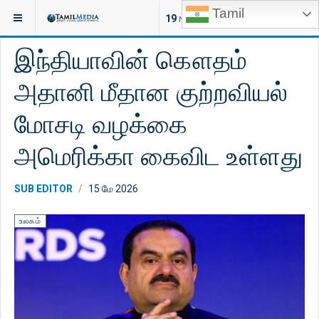
Tamil
இருக்குமிடம்:
செய்திகள்
உலகம்
19
NEW ARTICLES
இந்தியாவின் கௌதம்
அதானி மீதான குற்றவியல்
மோசடி வழக்கை
அமெரிக்கா கைவிட உள்ளது
SUB EDITOR
15 மே 2026
உலகம்