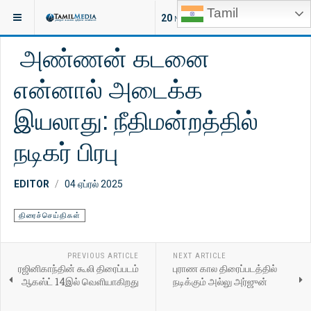
Tamil
இருக்குமிடம்:
சினிமா
திரைச்செய்திகள்
20
NEW ARTICLES
அண்ணன் கடனை
என்னால் அடைக்க
இயலாது: நீதிமன்றத்தில்
நடிகர் பிரபு
EDITOR
04 ஏப்ரல் 2025
திரைச்செய்திகள்
PREVIOUS ARTICLE
NEXT ARTICLE
ரஜினிகாந்தின் கூலி திரைப்படம்
புராண கால திரைப்படத்தில்
ஆகஸ்ட் 14இல் வெளியாகிறது
நடிக்கும் அல்லு அர்ஜுன்