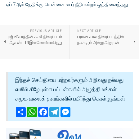
ஏப்.7ஆம் தேதிக்கு சென்னை உயர் நீதிமன்றம் ஒத்திவைத்தது.
PREVIOUS ARTICLE
NEXT ARTICLE
ரஜினிகாந்தின் கூலி திரைப்படம்
புராண கால திரைப்படத்தில்
ஆகஸ்ட் 14இல் வெளியாகிறது
நடிக்கும் அல்லு அர்ஜுன்
இந்தச் செய்தியை மற்றவர்களும் அறிவது நல்லது
எனில் கீழேயுள்ள பட்டன்களில் அழுத்தி உங்கள்
சமூக வலைத் தளங்களில் பகிர்ந்து கொள்ளுங்கள்
Share
WhatsApp
Facebook
Telegram
Messenger