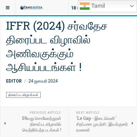
Tamil
இருக்குமிடம்:
சினிமா
18
NEW ARTICLES
IFFR (2024) சர்வதேச
திரைப்பட விழாவில்
அணிவகுக்கும்
ஆசியப்படங்கள் !
EDITOR
24 ஜனவரி 2024
திரைப்படவிழாக்கள்
PREVIOUS ARTICLE
NEXT ARTICLE
59வது சொலோத்தூன்
'Le Gap - இடைவெளி '
திரைப்படவிழாவில்
சிறப்பான முயற்சி : இயக்குனர்
வெற்றிபெற்ற படங்கள் !
ரமணன்