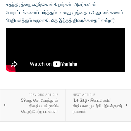
சுதந்திரத்தை எதிர்கொள்கிறார்கள். அவர்களின்
போராட்டங்களைப் பார்த்தும், எனது முந்தைய அனுபவங்களைப்
பிரதிபலித்தும் உருவாகியதே இந்தத் திரைக்கதை " என்றார்.
PREVIOUS ARTICLE
NEXT ARTICLE
59வது சொலோத்தூன்
'Le Gap - இடைவெளி '
திரைப்படவிழாவில்
சிறப்பான முயற்சி : இயக்குனர்
வெற்றிபெற்ற படங்கள் !
ரமணன்