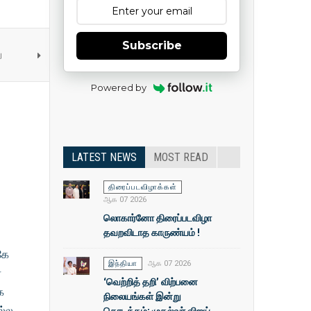
Subscribe
ு
Powered by
LATEST NEWS
MOST READ
திரைப்படவிழாக்கள்
ஆக 07 2026
லொகார்னோ திரைப்படவிழா
தவறவிடாத காருண்யம் !
கே
இந்தியா
ஆக 07 2026
ர
‘வெற்றித் தறி’ விற்பனை
க
நிலையங்கள் இன்று
ல்ல
தொடக்கம்: முதல்வா் விஜய்