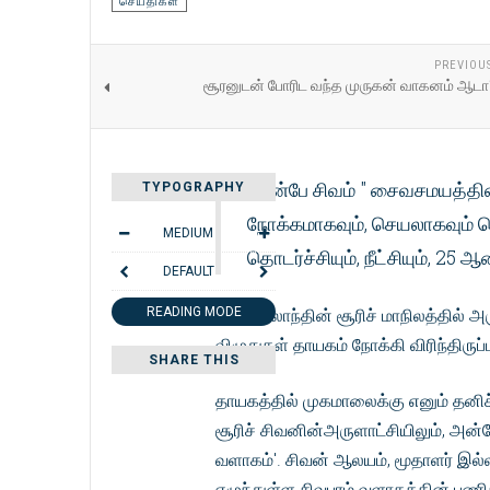
செய்திகள்
PREVIOU
சூரனுடன் போரிட வந்த முருகன் வாகனம் ஆடா
"அன்பே சிவம் " சைவசமயத்த
TYPOGRAPHY
நோக்கமாகவும், செயலாகவும் க
MEDIUM
தொடர்ச்சியும், நீட்சியும், 25
DEFAULT
READING MODE
சுவிற்சர்லாந்தின் சூரிச் மாநிலத்தில
விழுதுகள் தாயகம் நோக்கி விரிந்திருப
SHARE THIS
தாயகத்தில் முகமாலைக்கு எனும் தனிச்
சூரிச் சிவனின்அருளாட்சியிலும், அன்ப
வளாகம்'. சிவன் ஆலயம், மூதாளர் இல்ல
எழுந்துள்ள சிவபுரம் வளாகத்தின் பணி