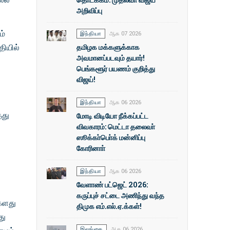
அறிவிப்பு
ம்
இந்தியா
ஆக 07 2026
தமிழக மக்களுக்காக
தியில்
அவமானப்படவும் தயார்!
பெங்களூர் பயணம் குறித்து
விஜய்!
இந்தியா
ஆக 06 2026
தது
மோடி விடியோ நீக்கப்பட்ட
விவகாரம்: மெட்டா தலைவா்
ஸூக்கா்பொ்க் மன்னிப்பு
கோரினாா்
.
இந்தியா
ஆக 06 2026
வேளாண் பட்ஜெட் 2026:
கருப்புச் சட்டை அணிந்து வந்த
ிகளது
திமுக எம்.எல்.ஏ.க்கள்!
து
இலங்கை
ஆக 06 2026