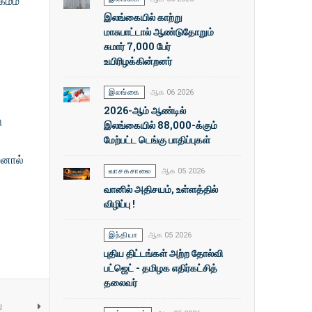
கமம்
இலங்கையில் காற்று
மாசுபாட்டால் ஆண்டுதோறும்
சுமார் 7,000 பேர்
உயிரிழக்கின்றனர்
இலங்கை
ஆக 06 2026
2026-ஆம் ஆண்டில்
ு
இலங்கையில் 88,000-க்கும்
மேற்பட்ட டெங்கு பாதிப்புகள்
றனால்
வாசகசாலை
ஆக 05 2026
வானில் அதிசயம், உள்ளத்தில்
விழிப்பு !
இந்தியா
ஆக 05 2026
புதிய திட்டங்கள் அற்ற தோல்வி
பட்ஜெட் - தமிழக எதிர்கட்சித்
தலைவர்
ு