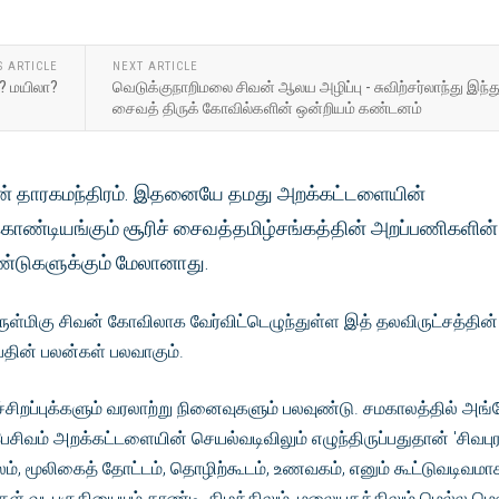
S ARTICLE
NEXT ARTICLE
? மயிலா?
வெடுக்குநாறிமலை சிவன் ஆலய அழிப்பு - சுவிற்சர்லாந்து இந்த
சைவத் திருக் கோவில்களின் ஒன்றியம் கண்டனம்
ின் தாரகமந்திரம். இதனையே தமது அறக்கட்டளையின்
ொண்டியங்கும் சூரிச் சைவத்தமிழ்சங்கத்தின் அறப்பணிகளின்
 ஆண்டுகளுக்கும் மேலானாது.
் அருள்மிகு சிவன் கோவிலாக வேர்விட்டெழுந்துள்ள இத் தலவிருட்சத்தின்
்பதின் பலன்கள் பலவாகும்.
சிறப்புக்களும் வரலாற்று நினைவுகளும் பலவுண்டு. சமகாலத்தில் அங்
ேசிவம் அறக்கட்டளையின் செயல்வடிவிலும் எழுந்திருப்பதுதான் 'சிவபு
ம், மூலிகைத் தோட்டம், தொழிற்கூடம், உணவகம், எனும் கூட்டுவடிவமா
கள் வடபகுதியையும் தாண்டி, கிழக்கிலும், மலையகத்திலும் மெல்ல மெ