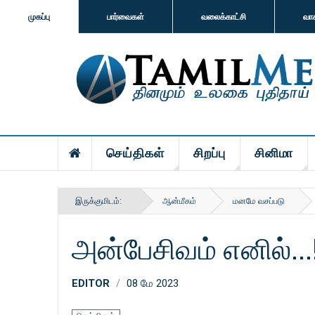
முகப்பு
பார்வைகள்
வலைக்காட்சி
வா
செய்திகள்
சிறப்பு
சினிமா
இருக்குமிடம்:
ஆன்மீகம்
மனமே வசப்படு
அன்பேசிவம் எனில்...
EDITOR
08 மே 2023