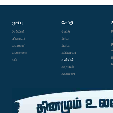
முகப்பு
செய்தி
செய்திகள்
செய்தி
T
பார்வைகள்
சிறப்பு
P
காணொளி
சினிமா
வாசகசாலை
கட்டுரைகள்
நாம்
ஆன்மீகம்
R
வாழ்வியல்
காணொளி