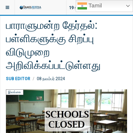
Tamil
இருக்குமிடம்:
செய்திகள்
இலங்கை
19
NEW ARTICLES
பாராளுமன்ற தேர்தல்:
பள்ளிகளுக்கு சிறப்பு
விடுமுறை
அறிவிக்கப்பட்டுள்ளது
SUB EDITOR
08 நவம்பர் 2024
இலங்கை