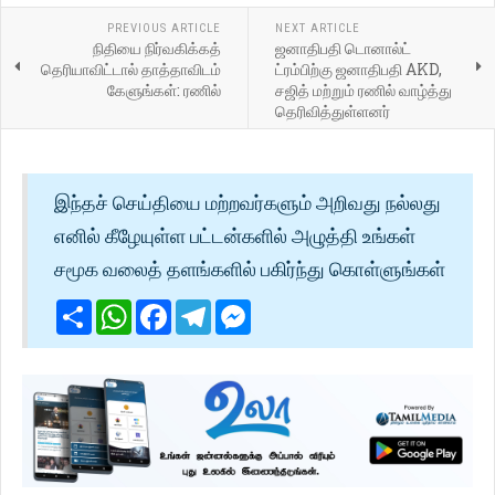
PREVIOUS ARTICLE
NEXT ARTICLE
நிதியை நிர்வகிக்கத்
ஜனாதிபதி டொனால்ட்
தெரியாவிட்டால் தாத்தாவிடம்
ட்ரம்பிற்கு ஜனாதிபதி AKD,
கேளுங்கள்: ரணில்
சஜித் மற்றும் ரணில் வாழ்த்து
தெரிவித்துள்ளனர்
இந்தச் செய்தியை மற்றவர்களும் அறிவது நல்லது
எனில் கீழேயுள்ள பட்டன்களில் அழுத்தி உங்கள்
சமூக வலைத் தளங்களில் பகிர்ந்து கொள்ளுங்கள்
Share
WhatsApp
Facebook
Telegram
Messenger