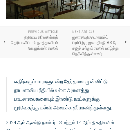
PREVIOUS ARTICLE
NEXT ARTICLE
நிதியை நிர்வகிக்கத்
ஜனாதிபதி டொனால்ட்
தெரியாவிட்டால் தாத்தாவிடம்
ட்ரம்பிற்கு ஜனாதிபதி AKD,
கேளுங்கள்: ரணில்
சஜித் மற்றும் ரணில் வாழ்த்து
தெரிவித்துள்ளனர்
எதிர்வரும் பாராளுமன்ற தேர்தலை முன்னிட்டு
நாடளாவிய ரீதியில் உள்ள அனைத்து
பாடசாலைகளையும் இரண்டு நாட்களுக்கு
மூடுவதற்கு கல்வி அமைச்சு தீர்மானித்துள்ளது.
2024 ஆம் ஆண்டு நவம்பர் 13 மற்றும் 14 ஆம் திகதிகளில்