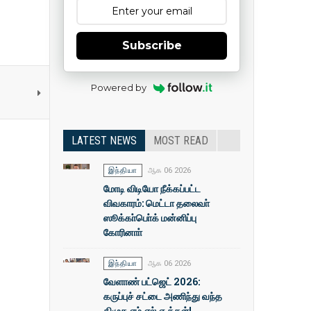
Subscribe
Powered by
LATEST NEWS
MOST READ
இந்தியா
ஆக 06 2026
மோடி விடியோ நீக்கப்பட்ட
விவகாரம்: மெட்டா தலைவா்
ஸூக்கா்பொ்க் மன்னிப்பு
கோரினாா்
இந்தியா
ஆக 06 2026
வேளாண் பட்ஜெட் 2026:
கருப்புச் சட்டை அணிந்து வந்த
திமுக எம்.எல்.ஏ.க்கள்!