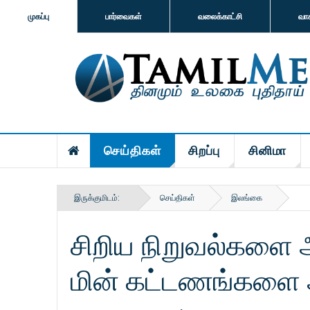
முகப்பு
பார்வைகள்
வலைக்காட்சி
வா
செய்திகள்
சிறப்பு
சினிமா
இருக்குமிடம்:
செய்திகள்
இலங்கை
சிறிய நிறுவல்களை 
மின் கட்டணங்களை அ