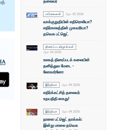
தலைவர்
ைத்
பார்வைகள்
ஆக 05 2026
வாக்குறுதியின் எதிரொலியா?
எதிர்காலத்தின் முகவரியா?
தவெக பட்ஜெட்
திரைப்படவிழாக்கள்
ஆக 04 2026
உலகத் திரைப்படக் கலையின்
தனித்துவ மேடை -
லோகார்னோ
இந்தியா
ஆக 04 2026
எதிர்க்கட்சித் தலைவர்
உதயநிதி கைது!
இந்தியா
ஆக 04 2026
நாளை பட்ஜெட் தாக்கல்:
இன்று மாலை தவெக