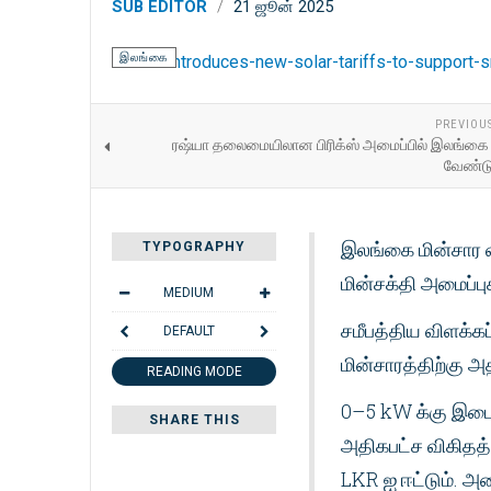
SUB EDITOR
21 ஜூன் 2025
இலங்கை
PREVIOU
ரஷ்யா தலைமையிலான பிரிக்ஸ் அமைப்பில் இலங
வேண்டு
இலங்கை மின்சார வ
TYPOGRAPHY
மின்சக்தி அமைப்
MEDIUM
சமீபத்திய விளக்கப
DEFAULT
மின்சாரத்திற்கு 
READING MODE
0–5 kW க்கு இடைய
SHARE THIS
அதிகபட்ச விகிதத்
LKR ஐ ஈட்டும். அம