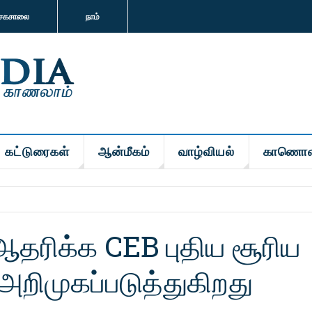
சகசாலை
நாம்
கட்டுரைகள்
ஆன்மீகம்
வாழ்வியல்
காணொள
ஆதரிக்க CEB புதிய சூரிய
றிமுகப்படுத்துகிறது