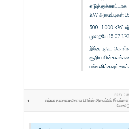
எடுத்துக்காட்டாக
kW அமைப்புகள் 15
500–1,000 kW மற்ற
முறையே 15.07 LKR 
இந்த புதிய கொள்க
சூரிய மின்கலங்களை
பங்களிக்கவும் ஊக்
PREVIOU
ரஷ்யா தலைமையிலான பிரிக்ஸ் அமைப்பில் இலங
வேண்டு