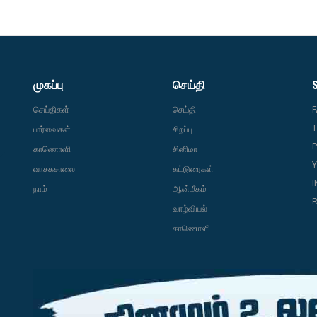
முகப்பு
செய்தி
செய்திகள்
செய்தி
T
பார்வைகள்
சிறப்பு
P
காணொளி
சினிமா
வாசகசாலை
கட்டுரைகள்
நாம்
ஆன்மீகம்
R
வாழ்வியல்
காணொளி