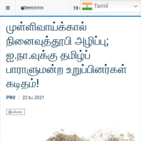
Tamil
இருக்குமிடம்:
இலங்கை
19
NEW ARTICLES
முள்ளிவாய்க்கால்
நினைவுத்தூபி அழிப்பு;
ஐ.நா.வுக்கு தமிழ்ப்
பாராளுமன்ற உறுப்பினர்கள்
கடிதம்!
PRO
22 மே 2021
இலங்கை