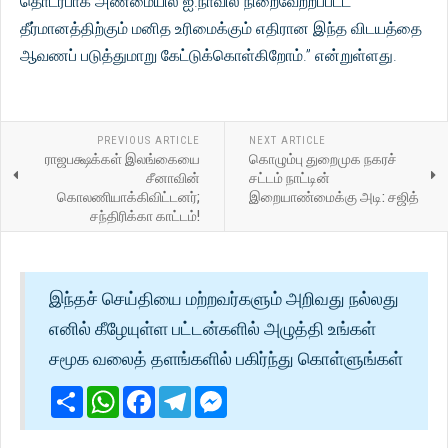
தொடர்பாக அண்மையில் ஐ.நாவில் நிறைவேற்றப்பட்ட
தீர்மானத்திற்கும் மனித உரிமைக்கும் எதிரான இந்த விடயத்தை
ஆவணப் படுத்துமாறு கேட்டுக்கொள்கிறோம்.” என்றுள்ளது.
PREVIOUS ARTICLE
NEXT ARTICLE
ராஜபக்ஷக்கள் இலங்கையை
கொழும்பு துறைமுக நகரச்
சீனாவின்
சட்டம் நாட்டின்
கொலணியாக்கிவிட்டனர்;
இறையாண்மைக்கு அடி: சஜித்
சந்திரிக்கா காட்டம்!
இந்தச் செய்தியை மற்றவர்களும் அறிவது நல்லது
எனில் கீழேயுள்ள பட்டன்களில் அழுத்தி உங்கள்
சமூக வலைத் தளங்களில் பகிர்ந்து கொள்ளுங்கள்
Share
WhatsApp
Facebook
Telegram
Messenger