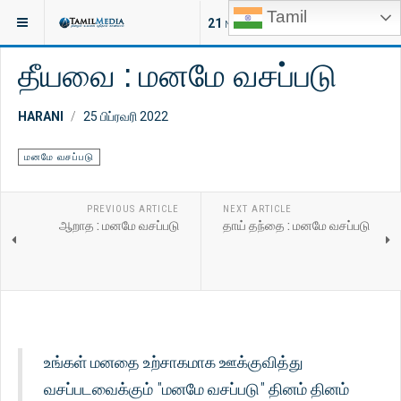
Tamil
இருக்குமிடம்:
ஆன்மீகம்
ஜோதிடம்
21
NEW ARTICLES
தீயவை : மனமே வசப்படு
HARANI
25 பிப்ரவரி 2022
மனமே வசப்படு
PREVIOUS ARTICLE
NEXT ARTICLE
ஆறாத : மனமே வசப்படு
தாய் தந்தை : மனமே வசப்படு
உங்கள் மனதை உற்சாகமாக ஊக்குவித்து
வசப்படவைக்கும் "மனமே வசப்படு" தினம் தினம்