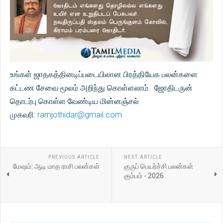
உங்கள் ஜாதகத்தினடிப்படையிலான பிரத்தியேக பலன்களை
கட்டண சேவை மூலம் அறிந்து கொள்ளலாம். ஜோதிடருன்
தொடர்பு கொள்ள வேண்டிய மின்னஞ்சல்
முகவரி:
ramjothidar@gmail.com
PREVIOUS ARTICLE
NEXT ARTICLE
மேஷம்: ஆடி மாத ராசி பலன்கள்
குருப் பெயர்ச்சி பலன்கள்
கும்பம் - 2026