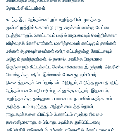
கொண்டும் அழுத்தங்களைக் கொடுக்கத்
தொடங்கிவிட்டார்கள்.
கடந்த இரு தேர்தல்களிலும் மஹிந்தவின் முகத்தை
முன்னிறுத்திக் கொண்டு ராஜபக்ஷக்கள் வாக்கு வேட்டை
நடத்தினாலும், கோட்டாவும் பஷில் ராஜபக்ஷவும் வெற்றிக்கான
உரித்தைக் கோரினார்கள். மஹிந்தவைக் காட்டிலும் தாங்கள்
மக்கள் ஆதரவுள்ளவர்கள் என்ற கட்டத்துக்கு கோட்டாவும்
பஷிலும் நகர்ந்தார்கள். அதனால், மஹிந்த பிரதமராக
இருந்தாலும் கிட்டத்தட்ட செல்லாக்காசாக இருந்தார். அவரின்
சொல்லுக்கு மதிப்பு இல்லாமல் போனது. தம்பிமார்
நினைத்ததைச் செய்தார்கள். அதிலும், அடுத்த ஜனாதிபதித்
தேர்தல் கனவோடு பஷில் முன்னுக்கு வந்தார். இதனால்,
மஹிந்தவுக்கு தன்னுடைய மகனான நாமலின் எதிர்காலம்
குறித்த பயம் எழுந்தது. அந்தச் சமயத்தில்தான்,
ராஜபக்ஷக்களை விரட்டும் போராட்டம் எழுந்து நிலமை
தலைகிழானாது. அப்போது, மஹிந்த குறிப்பிட்டளவு
மகிழ்ச்சியோடுதான் இருந்தார். ஏனெனில், கோட்டாவையும்