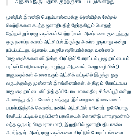
அதிகம் இருப்பதாக குற்றஞ்சாட்டப்படுகின்றது.
மூன்றில் இரண்டு பெரும்பான்மைக்கு அண்மித்த தேர்தல்
வெற்றிகளை கடந்த ஜனாதிபதித் தேர்தலிலும் பொதுத்
தேர்தலிலும் ராஜபக்ஷக்கள் பெற்றார்கள். அவர்களை குறைந்தது
ஒரு தசாப்த காலம் ஆட்சியில் இருந்து அகற்ற முடியாது என்று
நம்பப்பட்டது. ஆனால், யாருமே எதிர்பார்க்காத வண்ணம்
‘ராஜபக்ஷக்களை வீட்டுக்கு விரட்டும்’ போராட்டம் முழு நாட்டையும்
புரட்டிப் போடுமளவுக்கு எழுந்து. அதனால், வேறு வழியின்றி
ராஜபக்ஷக்கள் அனைவரும் ஆட்சிக் கட்டிலில் இருந்து ஒரு
வருடத்துக்கு முன்னால் இறங்கினார்கள். அதிலும், கோட்டாபய
ராஜபக்ஷ நாட்டை விட்டுத் தப்பியோடி மாலைதீவு, சிங்கப்பூர் என்று
அலைந்து திரிய வேண்டி வந்தது. இவ்வாறான நிலைகளைப்
பயன்படுத்திக் கொண்ட ரணில் ஆட்சியில் ஏறினார். ஒரேயொரு
தேசியப் பட்டியல் உறுப்பினர் பதவியைக் கொண்டு பாராளுமன்றம்
வந்த ஒருவர், பிரதமராக மாறி, இறுதியில் ஜனாதிபதியாகவே
அமர்ந்தார். அவர், ராஜபக்ஷக்களை விரட்டும் போராட்டங்களை