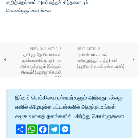
குறித்தெல்லாம் அவர் எந்தச் சிந்தனையும்
கொண்டிருக்கவில்லை.
PREVIOUS ARTICLE
NEXT ARTICLE
தமிழ்த் தேசிய மக்கள்
முள்ளிவாய்க்கால்
முன்னணிக்கு எதிரான
வலியுறுத்தும் சத்தியம்!
அச்சுறுத்தலும் இன்னும்
(புருஜோத்தமன் தங்கமயில்)
சிலவும்! (புருஜோத்தமன்
தங்கமயில்)
இந்தச் செய்தியை மற்றவர்களும் அறிவது நல்லது
எனில் கீழேயுள்ள பட்டன்களில் அழுத்தி உங்கள்
சமூக வலைத் தளங்களில் பகிர்ந்து கொள்ளுங்கள்
Share
WhatsApp
Facebook
Telegram
Messenger