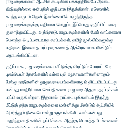
ராஜபக்ஷக்களை ஆட்சிக் கட்டிலின் பக்கத்திலேயே அண்ட
விடுவதில்லை என்பதில் குறியாக இருக்கிறார். ஏனெனில்,
கடந்த வருடம் தென் இலங்கையில் எழுந்திருந்த
ராஜபக்ஷக்களுக்கு எதிரான வெறுப்பு இப்போது குறிப்பிட்டளவு
குறைந்துவிட்டது. அத்தோடு, ராஜபக்ஷக்களின் போர் வாட்களான
பௌத்த அடிப்படைவாத தரப்புக்கள், தமிழ் முஸ்லிம்களுக்கு
எதிரான இனவாத பரப்புரைகளைத் ஆக்ரோசமாக மீண்டும்
தொடங்கிவிட்டன.
குறிப்பாக, ராஜபக்ஷக்களை வீட்டுக்கு விரட்டும் போராட்டமே,
புலம்பெயர் தேசங்களில் உள்ள புலி ஆதரவாளர்களினாலும்
மேற்கு நாடுகளின் தூதுவராலயங்களினாலும் திட்டமிடப்பட்டது
என்பது மாதிரியான செய்திகளை ராஜபக்ஷ ஆதரவு தரப்புக்கள்
பரப்பி வருகின்றன. இதனால், நாட்டை புலிகளிடம் இருந்து
மீட்டுத் தந்த ராஜபக்ஷக்களை மன்னித்து மீண்டும் ஆட்சியில்
அமர்த்தும் நிலையொன்று உருவாக்கிவிடலாம் என்பது
மஹிந்தவாதிகளின் நம்பிக்கை. அதற்கு பௌத்த பீடங்களைக்