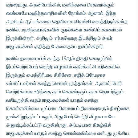
மற்றையது. அதன்போக்கில், மஹிந்தவை பிரதமராக்கும்
எண்ணமே மஹிந்தவாதிகளின் நோக்கம். ஆனால், இந்த
அரசியல் ஆட்டங்களை தெளிவாக விளங்கி வைத்திருக்கின்ற
ரணில், மஹிந்தவாதிகளின் குரல்களை கண்டும் காணாமல்
இருக்கின்றார். அதிலும், எந்தவொரு இடத்திலும் அவர்
ராஜபக்ஷக்கள் குறித்து பேசுவதையே தவிர்க்கிறார்.
ரணில் தலைமையில் கடந்த 19ஆம் திகதி கொழும்பில்
இடம்பெற்ற போர் வெற்றி விழாவில் எதிர்க்கட்சி வரிகையில்
இருக்கும் மைத்திரிபால சிறிசேன, சஜித் பிரேமதாச
உள்ளிட்டவர்கள் கலந்து கொண்டிருந்தார்கள். ஆனால், போர்
வெற்றிக்கான உரித்தை தாம் கொண்டிருப்பதாக தொடர்ந்தும்
வலியுறுத்தி வரும் ராஜபக்ஷக்கள் யாரும் கலந்து
கொள்ளவில்லை. முப்படையினரையும் நினைவுகூரும் நிகழ்வாக
முன்னிறுத்தப்பட்டாலும், அது போர் வெற்றி விழாவாகவே
அனுஷ்டிக்கப்பட்டு வருகின்றது. அப்படியான நிகழ்வில்
ராஜபக்ஷக்கள் யாரும் கலந்து கொள்ளவில்லை என்பது முக்கிய