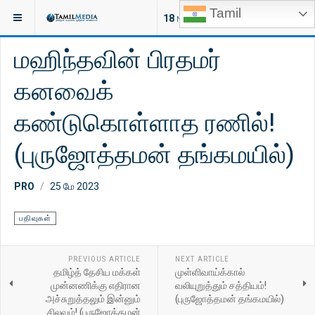
Tamil
இருக்குமிடம்:
சிறப்பு
பதிவுகள்
18
NEW ARTICLES
மஹிந்தவின் பிரதமர்
கனவைக்
கண்டுகொள்ளாத ரணில்!
(புருஜோத்தமன் தங்கமயில்)
PRO
25 மே 2023
பதிவுகள்
PREVIOUS ARTICLE
NEXT ARTICLE
தமிழ்த் தேசிய மக்கள்
முள்ளிவாய்க்கால்
முன்னணிக்கு எதிரான
வலியுறுத்தும் சத்தியம்!
அச்சுறுத்தலும் இன்னும்
(புருஜோத்தமன் தங்கமயில்)
சிலவும்! (புருஜோத்தமன்