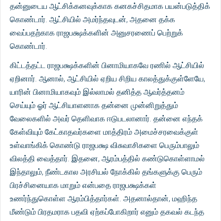
தன்னுடைய ஆட்சிக்கனவுக்காக கனகச்சிதமாக பயன்படுத்திக்
கொண்டார். ஆட்சியில் அமர்ந்தவுடன், அதனை தக்க
வைப்பதற்காக ராஜபக்ஷக்களின் அனுசரணைப் பெற்றுக்
கொண்டார்.
கிட்டத்தட்ட ராஜபக்ஷக்களின் பினாமியாகவே ரணில் ஆட்சியில்
ஏறினார். ஆனால், ஆட்சியில் ஏறிய சிறிய காலத்துக்குள்ளேயே,
யாரின் பினாமியாகவும் இல்லாமல் தனித்த ஆவர்த்தனம்
செய்யும் ஓர் ஆட்சியாளனாக தன்னை முன்னிறுத்தும்
வேலைகளில் அவர் தெளிவாக ஈடுபடலானார். தன்னை எந்தக்
கேள்வியும் கேட்காதவர்களை மாத்திரம் அமைச்சரவைக்குள்
உள்வாங்கிக் கொண்டு ராஜபக்ஷ விசுவாசிகளை பெரும்பாலும்
விலத்தி வைத்தார். இதனை, ஆரம்பத்தில் கண்டுகொள்ளாமல்
இந்தாலும், நீண்டகால அரசியல் நோக்கில் தங்களுக்கு பெரும்
பிரச்சினையாக மாறும் என்பதை ராஜபக்ஷக்கள்
உணர்ந்துகொள்ள ஆரம்பித்தார்கள். அதனால்தான், மஹிந்த
மீண்டும் பிரதமராக பதவி ஏற்கப்போகிறார் எனும் தகவல் கடந்த