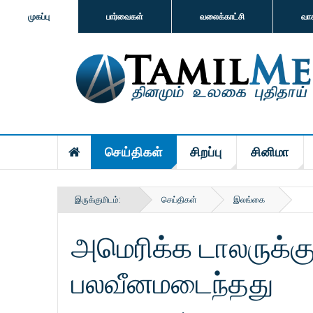
முகப்பு
பார்வைகள்
வலைக்காட்சி
வா
செய்திகள்
சிறப்பு
சினிமா
இருக்குமிடம்:
செய்திகள்
இலங்கை
அமெரிக்க டாலருக்கு
பலவீனமடைந்தது