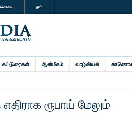
சகசாலை
நாம்
கட்டுரைகள்
ஆன்மீகம்
வாழ்வியல்
காணொள
 எதிராக ரூபாய் மேலும்