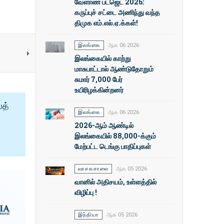
வேளாண் பட்ஜெட் 2026:
கருப்புச் சட்டை அணிந்து வந்த
திமுக எம்.எல்.ஏ.க்கள்!
இலங்கை
ஆக 06 2026
இலங்கையில் காற்று
மாசுபாட்டால் ஆண்டுதோறும்
சுமார் 7,000 பேர்
உயிரிழக்கின்றனர்
ைத்
இலங்கை
ஆக 06 2026
2026-ஆம் ஆண்டில்
இலங்கையில் 88,000-க்கும்
மேற்பட்ட டெங்கு பாதிப்புகள்
வாசகசாலை
ஆக 05 2026
வானில் அதிசயம், உள்ளத்தில்
விழிப்பு !
இந்தியா
ஆக 05 2026