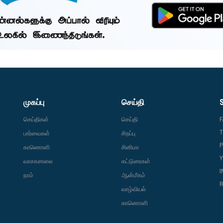
முகப்பு
செய்தி
செய்திகள்
செய்தி
T
பார்வைகள்
சிறப்பு
P
காணொளி
சினிமா
வாசகசாலை
கட்டுரைகள்
நாம்
ஆன்மீகம்
R
வாழ்வியல்
காணொளி