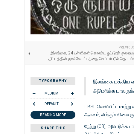
PREVIOU
இலங்கை, 24 புள்ளிகள் கொண்ட ஓட்டுநர் குறைமதிப
திட்டத்தின் முன்னோட்டத்தை செப்டம்பரில் தொடங்
இலங்கை மத்திய வங
TYPOGRAPHY
அமெரிக்க டாலருக்க
MEDIUM
DEFAULT
CBSL வெளியிட்ட மாற்று 
ஆகவும், விற்கும் விலை ர
READING MODE
நேற்று (08), அமெரிக்க டா
SHARE THIS