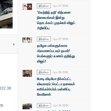
இந்தியா
ஆக 07 2026
‘வெற்றித் தறி’ விற்பனை
நிலையங்கள் இன்று
தொடக்கம்: முதல்வா் விஜய்
அறிவிப்பு
இந்தியா
ஆக 07 2026
தமிழக மக்களுக்காக
அவமானப்படவும் தயார்!
பெங்களூர் பயணம் குறித்து
விஜய்!
இந்தியா
ஆக 06 2026
மோடி விடியோ நீக்கப்பட்ட
விவகாரம்: மெட்டா தலைவா்
 332.38
ஸூக்கா்பொ்க் மன்னிப்பு
கோரினாா்
ரூ.
இந்தியா
ஆக 06 2026