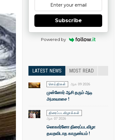
Subscribe
Powered by
LATEST NEWS
MOST READ
செய்திகள்
ஆக 09 2026
முன்னோர் ஆசி தரும் ஆடி
அமாவாசை !
திரைப்படவிழாக்கள்
ஆக 07 2026
லொகார்னோ திரைப்படவிழா
தவறவிடாத காருண்யம் !