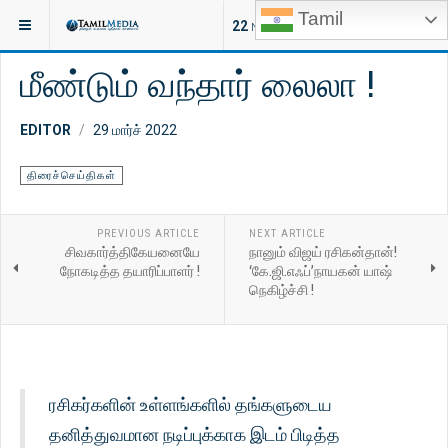
Tamil
இருக்குமிடம்:
சினிமா
திரைச்செய்திகள்
22
NEW ARTICLES
மீண்டும் வந்தார் லைலா !
EDITOR
29 மார்ச் 2022
திரைச்செய்திகள்
PREVIOUS ARTICLE
NEXT ARTICLE
சிவகார்த்திகேயனையே
நானும் விஜய் ரசிகன்தான்!
நோகடித்த தயாரிப்பாளர் !
‘கே.ஜி.எஃப்’நாயகன் யாஷ்
நெகிழ்ச்சி !
ரசிகர்களின் உள்ளங்களில் தங்களுடைய
தனித்துவமான நடிப்புக்காக இடம் பிடித்த