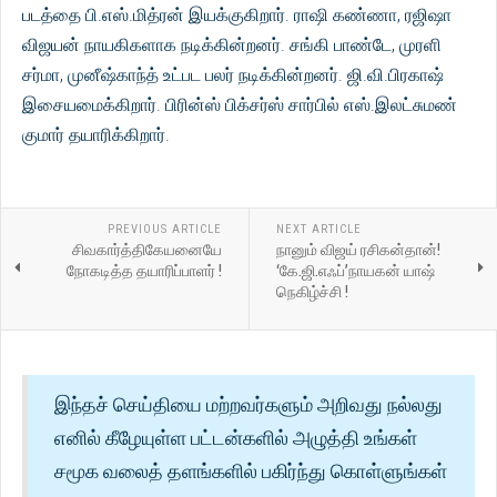
படத்தை பி.எஸ்.மித்ரன் இயக்குகிறார். ராஷி கண்ணா, ரஜிஷா
விஜயன் நாயகிகளாக நடிக்கின்றனர். சங்கி பாண்டே, முரளி
சர்மா, முனீஷ்காந்த் உட்பட பலர் நடிக்கின்றனர். ஜி.வி.பிரகாஷ்
இசையமைக்கிறார். பிரின்ஸ் பிக்சர்ஸ் சார்பில் எஸ்.இலட்சுமண்
குமார் தயாரிக்கிறார்.
PREVIOUS ARTICLE
NEXT ARTICLE
சிவகார்த்திகேயனையே
நானும் விஜய் ரசிகன்தான்!
நோகடித்த தயாரிப்பாளர் !
‘கே.ஜி.எஃப்’நாயகன் யாஷ்
நெகிழ்ச்சி !
இந்தச் செய்தியை மற்றவர்களும் அறிவது நல்லது
எனில் கீழேயுள்ள பட்டன்களில் அழுத்தி உங்கள்
சமூக வலைத் தளங்களில் பகிர்ந்து கொள்ளுங்கள்