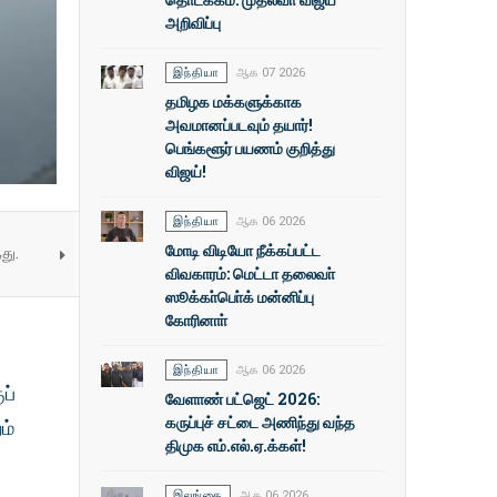
அறிவிப்பு
இந்தியா
ஆக 07 2026
தமிழக மக்களுக்காக
அவமானப்படவும் தயார்!
பெங்களூர் பயணம் குறித்து
விஜய்!
இந்தியா
ஆக 06 2026
மோடி விடியோ நீக்கப்பட்ட
து.
விவகாரம்: மெட்டா தலைவா்
ஸூக்கா்பொ்க் மன்னிப்பு
கோரினாா்
இந்தியா
ஆக 06 2026
ப்
வேளாண் பட்ஜெட் 2026:
கருப்புச் சட்டை அணிந்து வந்த
ம்
திமுக எம்.எல்.ஏ.க்கள்!
இலங்கை
ஆக 06 2026