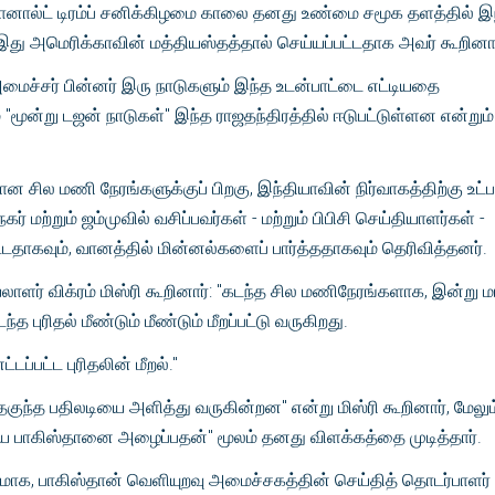
னால்ட் டிரம்ப் சனிக்கிழமை காலை தனது உண்மை சமூக தளத்தில் இ
இது அமெரிக்காவின் மத்தியஸ்தத்தால் செய்யப்பட்டதாக அவர் கூறினார
மைச்சர் பின்னர் இரு நாடுகளும் இந்த உடன்பாட்டை எட்டியதை
ம் "மூன்று டஜன் நாடுகள்" இந்த ராஜதந்திரத்தில் ஈடுபட்டுள்ளன என்றும்
 சில மணி நேரங்களுக்குப் பிறகு, இந்தியாவின் நிர்வாகத்திற்கு உட்ப
ர் மற்றும் ஜம்முவில் வசிப்பவர்கள் - மற்றும் பிபிசி செய்தியாளர்கள் -
டதாகவும், வானத்தில் மின்னல்களைப் பார்த்ததாகவும் தெரிவித்தனர்.
லாளர் விக்ரம் மிஸ்ரி கூறினார்: "கடந்த சில மணிநேரங்களாக, இன்று
புரிதல் மீண்டும் மீண்டும் மீறப்பட்டு வருகிறது.
ப்பட்ட புரிதலின் மீறல்."
குந்த பதிலடியை அளித்து வருகின்றன" என்று மிஸ்ரி கூறினார், மேலும
்ய பாகிஸ்தானை அழைப்பதன்" மூலம் தனது விளக்கத்தை முடித்தார்.
தமாக, பாகிஸ்தான் வெளியுறவு அமைச்சகத்தின் செய்தித் தொடர்பாளர் 