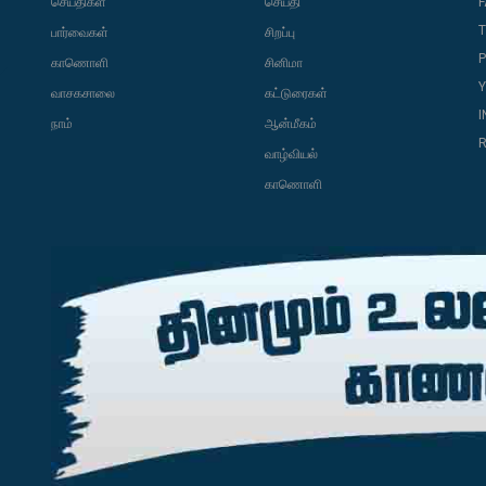
செய்திகள்
செய்தி
T
பார்வைகள்
சிறப்பு
P
காணொளி
சினிமா
வாசகசாலை
கட்டுரைகள்
நாம்
ஆன்மீகம்
R
வாழ்வியல்
காணொளி