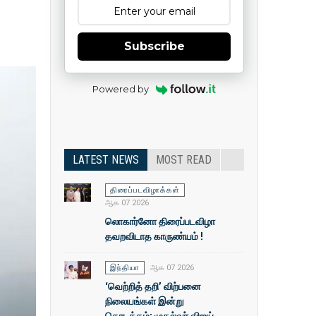
Subscribe
Powered by
LATEST NEWS
MOST READ
திரைப்படவிழாக்கள்
ஆக 07 2026
லொகார்னோ திரைப்படவிழா
தவறவிடாத காருண்யம் !
இந்தியா
ஆக 07 2026
‘வெற்றித் தறி’ விற்பனை
நிலையங்கள் இன்று
தொடக்கம்: முதல்வா் விஜய்