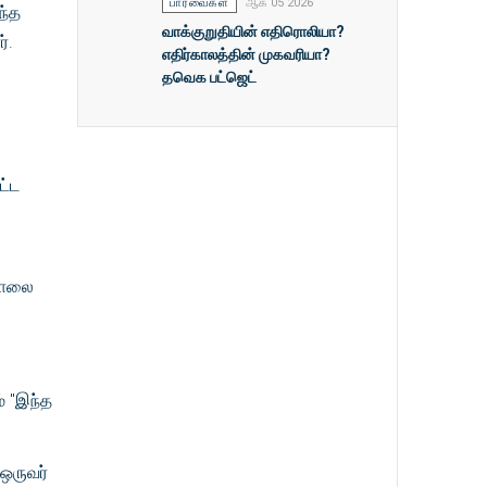
பார்வைகள்
ஆக 05 2026
ந்த
வாக்குறுதியின் எதிரொலியா?
்.
எதிர்காலத்தின் முகவரியா?
தவெக பட்ஜெட்
ட்ட
 மாலை
் "இந்த
ஒருவர்