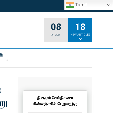
Tamil
08
18
ச
,
ஆக
NEW ARTICLES
ி
்
று
தினமும் செய்திகளை
மின்னஞ்சலில் பெறுவதற்கு