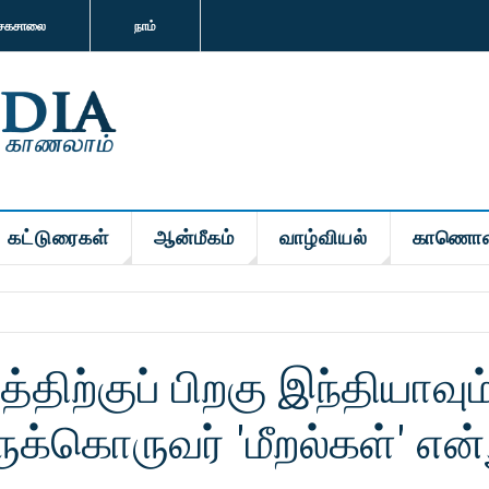
சகசாலை
நாம்
கட்டுரைகள்
ஆன்மீகம்
வாழ்வியல்
காணொள
த்திற்குப் பிறகு இந்தியாவும
ுக்கொருவர் 'மீறல்கள்' என்