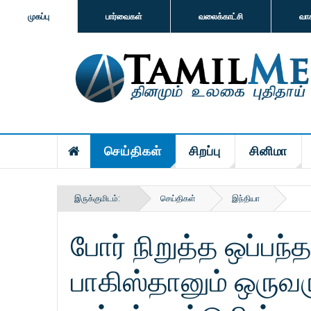
முகப்பு
பார்வைகள்
வலைக்காட்சி
வா
செய்திகள்
சிறப்பு
சினிமா
இருக்குமிடம்:
செய்திகள்
இந்தியா
போர் நிறுத்த ஒப்பந்த
பாகிஸ்தானும் ஒருவர