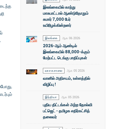
அடைந்த
இலங்கையில் காற்று
மாசுபாட்டால் ஆண்டுதோறும்
்ரி
சுமார் 7,000 பேர்
உயிரிழக்கின்றனர்
ல்
இலங்கை
ஆக 06 2026
க
2026-ஆம் ஆண்டில்
இலங்கையில் 88,000-க்கும்
மேற்பட்ட டெங்கு பாதிப்புகள்
வாசகசாலை
ஆக 05 2026
வானில் அதிசயம், உள்ளத்தில்
விழிப்பு !
ோது, ​​
ர்பும்
இந்தியா
ஆக 05 2026
புதிய திட்டங்கள் அற்ற தோல்வி
பட்ஜெட் - தமிழக எதிர்கட்சித்
தலைவர்