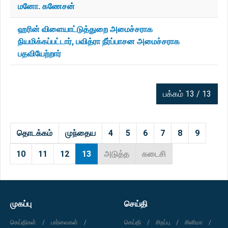
மனோ. கணேசன்
ஹரின் விளையாட்டுத்துறை அமைச்சராக
நியமிக்கப்பட்டார், பவித்ரா நீர்ப்பாசன அமைச்சராக
பதவியேற்றார்
பக்கம் 13 / 13
தொடக்கம்
முந்தைய
4
5
6
7
8
9
10
11
12
13
அடுத்த
கடைசி
முகப்பு
செய்தி
செய்திகள்
பார்வைகள்
செய்தி
சிறப்பு
சினிமா