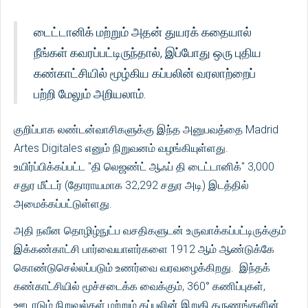
டைட்டானிக் மற்றும் அதன் துயரக் கதையால்
நீங்கள் கவரப்பட்டிருந்தால், இப்போது ஒரு புதிய
கண்காட்சியில் மூழ்கிய கப்பலின் வரலாற்றைப்
பற்றி மேலும் அறியலாம்.
குறிப்பாக லண்டன்வாசிகளுக்கு இந்த அனுபவத்தை Madrid
Artes Digitales எனும் நிறுவனம் வழங்கியுள்ளது.
உயிர்ப்பிக்கப்பட்ட ''தி லெஜண்ட் ஆஃப் தி டைட்டானிக்'' 3,000
சதுர மீட்டர் (தோராயமாக 32,292 சதுர அடி) இடத்தில்
அமைக்கப்பட்டுள்ளது.
அதி நவீன தொழிழ்நுட்ப வசதிகளுடன் உருவாக்கப்பட்டிருக்கும்
இக்கண்காட்சி பார்வையாளர்களை 1912 ஆம் ஆண்டுக்கே
கொண்டுசெல்லப்படும் உணர்வை வரவழைக்கிறது. இந்தக்
கண்காட்சியில் மூச்சடைக்க வைக்கும், 360° கணிப்புகள்,
ஊடாடும் நிறுவல்கள் மற்றும் கப்பலின் இறுதி தருணங்களின்