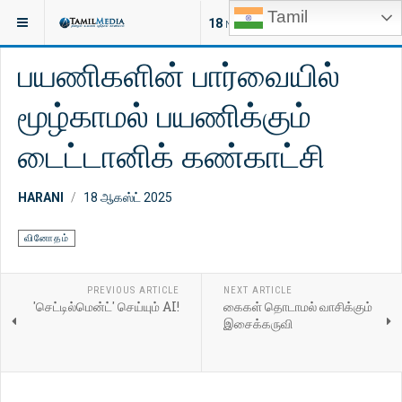
Tamil
இருக்குமிடம்:
வாழ்வியல்
வினோதம்
18
NEW ARTICLES
பயணிகளின் பார்வையில்
மூழ்காமல் பயணிக்கும்
டைட்டானிக் கண்காட்சி
HARANI
18 ஆகஸ்ட் 2025
வினோதம்
PREVIOUS ARTICLE
NEXT ARTICLE
'செட்டில்மென்ட்' செய்யும் AI!
கைகள் தொடாமல் வாசிக்கும்
இசைக்கருவி