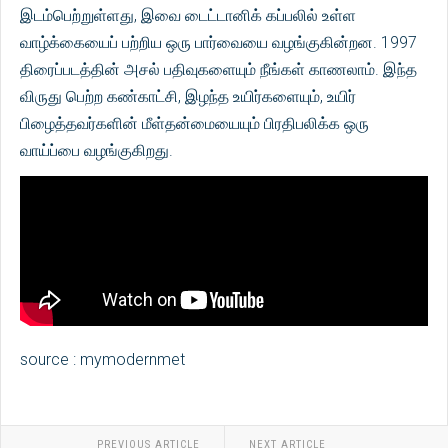
இடம்பெற்றுள்ளது, இவை டைட்டானிக் கப்பலில் உள்ள
வாழ்க்கையைப் பற்றிய ஒரு பார்வையை வழங்குகின்றன. 1997
திரைப்படத்தின் அசல் பதிவுகளையும் நீங்கள் காணலாம். இந்த
விருது பெற்ற கண்காட்சி, இழந்த உயிர்களையும், உயிர்
பிழைத்தவர்களின் மீள்தன்மையையும் பிரதிபலிக்க ஒரு
வாய்ப்பை வழங்குகிறது.
source : mymodernmet
PREVIOUS ARTICLE
NEXT ARTICLE