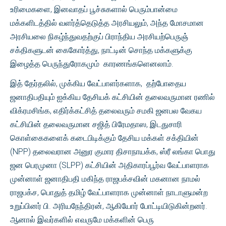
உரிமைகளை, இனவாதப் பூச்சுகளால் பெரும்பான்மை
மக்களிடத்தில் வளர்த்தெடுத்த அரசியலும், அந்த மோசமான
அரசியலை நிகழ்ந்துவதற்குப் பிராந்திய அரசியற்பெருஞ்
சக்திகளுடன் கைகோர்த்து, நாட்டின் சொந்த மக்களுக்கு
இழைத்த பெருந்துரோகமும் காரணங்களெனலாம்.
இத் தேர்தலில், முக்கிய வேட்பாளர்களாக, தற்போதைய
ஜனாதிபதியும் ஐக்கிய தேசியக் கட்சியின் தலைவருமான ரணில்
விக்ரமசிங்க, எதிர்க்கட்சித் தலைவரும் சமகி ஜனபல வேகய
கட்சியின் தலைவருமான சஜித் பிரேமதாஸ, இடதுசாரி
கொள்கைகளைக் கடைபிடிக்கும் தேசிய மக்கள் சக்தியின்
(NPP) தலைவரான அனுர குமார திசாநாயக்க, ஸ்ரீ லங்கா பொது
ஜன பெரமுனா (SLPP) கட்சியின் அதிகாரப்பூர்வ வேட்பாளராக
முன்னாள் ஜனாதிபதி மகிந்த ராஜபக்சவின் மகனான நாமல்
ராஜபக்ச, பொதுத் தமிழ் வேட்பாளராக முன்னாள் நாடாளுமன்ற
உறுப்பினர் பி. அரியநேந்திரன், ஆகியோர் போட்டியிடுகின்றனர்.
ஆனால் இவர்களில் எவருமே மக்களின் பெரு