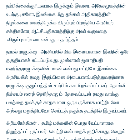
நம்பிக்கைக்குரியவராக இருக்கும் இவரை, அதேசமூகத்தின்
உயர்குடிகளோ, இலங்கை மீது தங்கள் அதிகாரத்தின்
நிழல்களை வைத்திருக்க விரும்பும் பிராந்திய அரசியற்
சக்திகளோ, ஆட்சியதிகாரத்திற்கு அவர் வருவதை
விரும்புவார்களா என்பது யதார்த்தம்.
நாமல் ராஜபக்‌ஷ : அரசியலில் மிக இளையவரான இவரின் ஒரே
தகுதியாகச் சுட்டப்படுவது, முன்னாள் ஜனாதிபதி
மஹிந்தராஜபக்‌ஷவின் மகன் என்பது மட்டுமே. இலங்கை
அரசியலில் தமது இருப்பினை அடையாளப்படுத்துவதற்காக
ராஜபக்‌ஷ குழும்பத்தின் சார்பில் களமிறக்கப்பட்டவர். தோல்வி
நிச்சயம் எனத் தெரிந்தாலும், தேவைப்படின் தமது வாக்கு
பலத்தை தமக்குச் சாதகமான ஒருவருக்காக மாற்றிடவோ
அல்லது மறுத்திடவோ செய்யத் தகுந்த தடத்தில் இருவப்பவர்.
அரியநேந்திரன் : தமிழ் மக்களின் பொது வேட்பாளராக
நிறுத்தப்பட்டிருப்பவர். வெற்றி என்பதைக் குறிக்காது, வெறும்
அடையாளமாகவே நிறுத்தப்பட்டிருக்கின்றார் என்பதனால்,