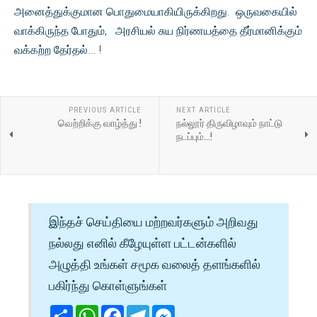
அனைத்துக்குமான பொதுமையாகியிருக்கிறது. ஒருவகையில்
வாக்கிருந்த போதும், அரசியல் சுய நிர்ணயத்தை தீர்மானிக்கும்
வக்கற்ற தேர்தல்... !
PREVIOUS ARTICLE
NEXT ARTICLE
வெற்றிக்கு வாழ்த்து !
நல்லூர் திருவிழாவும் நாட்டு
நடப்பும்...!
இந்தச் செய்தியை மற்றவர்களும் அறிவது
நல்லது எனில் கீழேயுள்ள பட்டன்களில்
அழுத்தி உங்கள் சமூக வலைத் தளங்களில்
பகிர்ந்து கொள்ளுங்கள்
Share
WhatsApp
Facebook
Telegram
Messenger