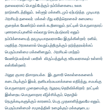
தலைவராகப் பொறுப்பேற்கும் நம்பிக்கையை, உலக
நாடுகளிடத்திலும், உள்ளூர் மக்களிடமும் ஏற்படுத்த முடியாத
அரசியற் தலைவர். மக்கள் மீது வரித்தொகைச் சுமையை
குறைக்க வேண்டும் எனக் கூறினாலும், நாட்டின் பொருளாதாரப்
புணரமைப்புகளில் எவ்வாறு செயற்படுவார் எனும்
நம்பிக்கையைத் தரமுடியாதவராகவே இருக்கின்றார். ரனில்,
மஹிந்த அரசுகளால் வெறுப்புற்றிருக்கும் நடுத்தரவர்க்கப்
பெரும்பான்மை மக்களினதும், அரசியல் மாற்றம்
வேண்டுபவர்கள் பலரின் விருப்பத்துக்கு உரியவராகவும் உள்ளார்
என்கின்றனர்.
அனுர குமார திசாநாயக்க: இடதுசாரி கொள்கைகளைக்
கடைபிடிக்கும் இவர், தனியார்மயமாக்கலை எதிர்த்து, சமபங்கு
பொருளாதார முறைமைக்கு ஆதரவு தெரிவிக்கிறார். நாட்டின்
இன்றைய பொருளாதார வீழ்ச்சிக்கும், தொழில்
நெருக்கடிகளுக்கும் காரணம், பெரு முதலாளித்துவமே எனும்,
பெரும்பான்மைச் சமூகத்தின் உழைக்கும் மக்களுடைய