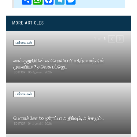
MORE ARTICLES
of
1
3
PREVIOUS
NEXT
பார்வைகள்
வாக்குறுதியின் எதிரொலியா? எதிர்காலத்தின்
முகவரியா? தவெக பட்ஜெட்
EDITOR
05 ஆகஸ்ட் 2026
பார்வைகள்
மொராக்கோ to ஐரோப்பா அதிர்வும், அச்சமும்..
EDITOR
04 ஆகஸ்ட் 2026