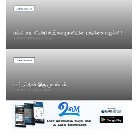
பார்வைகள்
பக்தி மரபு நீட்சியில் இசைஞானியின் புத்திசை எழுச்சி !
EDITOR
02 ஆகஸ்ட் 2026
பார்வைகள்
மாற்றத்தின் இரு முகங்கள்
EDITOR
31 ஜூலை 2026