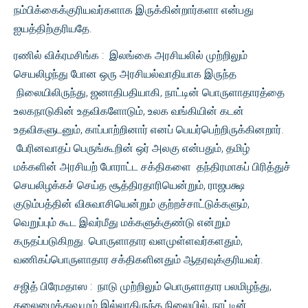
நம்பிக்கைக்குரியவர்களாக இருக்கின்றார்களா என்பது
ஐயத்திற்குரியதே.
ரணில் விக்ரமசிங்க : இலங்கை அரசியலில் முற்றிலும்
செயலிழந்து போன ஒரு அரசியல்வாதியாக இருந்த
நிலையிலிருந்து, ஜனாதிபதியாகி, நாட்டின் பொருளாதாரத்தை
உலகநாடுகின் உதவிகளோடும், உலக வங்கியின் கடன்
உதவிகளுடனும், காப்பாற்றினார் எனப் பெயர்பெற்றிருக்கினறார்.
பேரினவாதப் பெருங்கூறின் ஒர் அலகு என்பதும், தமிழ்
மக்களின் அரசியற் போராட்ட சக்திகளை தந்திரமாகப் பிரித்துச்
செயலிழக்கச் செய்த சூத்திரதாரியென்றும், ராஜபக்ஷ
குடும்பத்தின் விசுவாசியென்றும் குற்றச்சாட்டுக்களும்,
வெறுப்பும் கூட இவர்மீது மக்களுக்குண்டு என்றும்
கருதப்படுகிறது. பொருளாதார வளமுள்ளவர்களதும்,
வணிகப்பொருளாதார சக்திகளினதும் ஆதரவுக்குரியவர்.
சஜித் பிரேமதாஸ : நாடு முற்றிலும் பொருளாதார பலமிழந்து,
தலைமைத்துவமும் இல்லாதிருந்த நிலையில், நாட்டின்