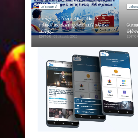
பார்வைகள்
பார்
வாக்குறுதியின் எதிரொலியா?
எதிர்காலத்தின் முகவரியா? தவெக
மொரா
பட்ஜெட்
அச்சம
EDITOR
05 ஆகஸ்ட் 2026
EDITO