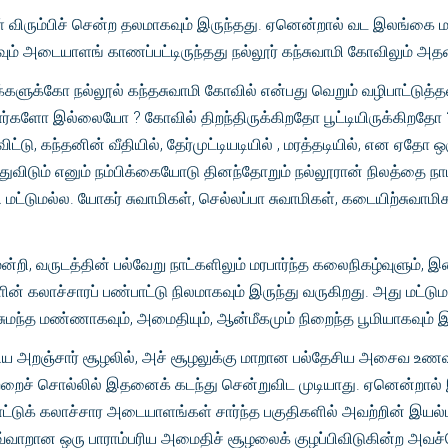
் விரும்பிச் சென்ற தலமாகவும் இருந்தது. ஏனென்றால் வட இலங்கை 
கவும் அடையாளங் காணப்பட்டிருந்தது நல்லூர் கந்சுவாமி கோவிலும் அத
களுக்கோ நல்லூல் கந்தசுவாமி கோவில் என்பது வெறும் வழிபாட்டுத்தலம
்களோ இல்லையோ ? கோவில் திறந்திருக்கிறதோ பூட்டியிருக்கிறதோ ? 
விட்டு, கந்தனின் வீதியில், தேர்முட்டியடியில் , மரத்தடியில், என ஏதோ ஒ
ுவிடும் எனும் நம்பிக்கையோடு தினந்தோறும் நல்லூரான் நிலத்தை நாட
ி மட்டுமல்ல. யோகர் சுவாமிகள், செல்லப்பா சுவாமிகள், கடையிற்சுவாமிக
ன்றி, வருடத்தின் பல்வேறு நாட்களிலும் மரபார்ந்த கலைநிகழ்வுளும், 
ின் கலாச்சாரப் பண்பாட்டு நிலமாகவும் இருந்து வருகிறது. அது மட்டும
ுமந்த மண்ணாகவும், அமைதியும், ஆன்மீகமும் நிறைந்த பூமியாகவும் இ
 அறஞ்சார் சூழலில், அச் சூழலுக்கு மாறான பல்தேசிய அசைவ உணவு
ஒற்றைச் சொல்லில் இதனைக் கடந்து சென்றுவிட முடியாது. ஏனென்றால்
்டுக் கலாச்சார அடையாளங்கள் சார்ந்த பகுதிகளில் அவற்றின் இயல்பு
வ்வாறான ஒரு பாராம்பரிய அமைதிச் சூழலைக் குழப்பிவிடுகின்ற அவச