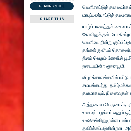
READING MODE
வெளிநாட்டுத் தலைவர்கள
மரபுப்பண்பாட்டுத் தலமா
SHARE THIS
யாழ்ப்பாணத்துச் சைவ மக்
கோவிலுக்குள் போகின்றார
வெளியே நின்று கும்பிட்டு
தங்கள் துன்பம் தொலைந்த
நிலம் வெறும் கோவில் பூம
நடைபயின்ற ஞானபூமி.
விழாக்காலங்களில் மட்டும
சமயங்கடந்து, தமிழ்மக்கள
தளமாகவும், நினைவுகள் ச
அத்தகைய பெருமைக்குரிய
உணவுப் பழக்கம் எனும் 
உலகெங்கிலுமுள்ள பண்பாட
தவிர்க்கப்படுகின்றன. அ