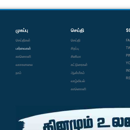
முகப்பு
செய்தி
S
செய்திகள்
செய்தி
F
T
பார்வைகள்
சிறப்பு
PI
காணொளி
சினிமா
Y
வாசகசாலை
கட்டுரைகள்
I
நாம்
ஆன்மீகம்
R
வாழ்வியல்
காணொளி