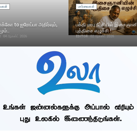
வைகள்
பார்வைகள்
க்கோ to ஐரோப்பா அதிர்வும்,
பக்தி மரபு நீட்சியில் இசைஞான
ும்..
புத்திசை எழுச்சி !
R
04 ஆகஸ்ட் 2026
EDITOR
02 ஆகஸ்ட் 2026