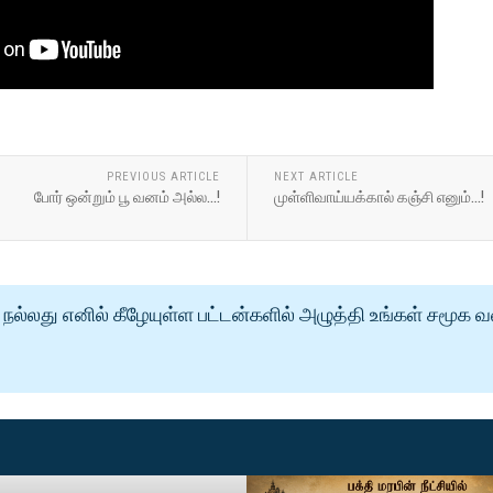
PREVIOUS ARTICLE
NEXT ARTICLE
போர் ஒன்றும் பூ வனம் அல்ல...!
முள்ளிவாய்யக்கால் கஞ்சி எனும்...!
நல்லது எனில் கீழேயுள்ள பட்டன்களில் அழுத்தி உங்கள் சமூக 