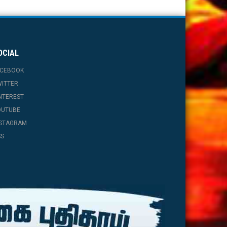
OCIAL
ACEBOOK
WITTER
NTEREST
OUTUBE
NSTAGRAM
SS