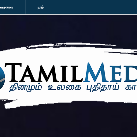
சகசாலை
நாம்