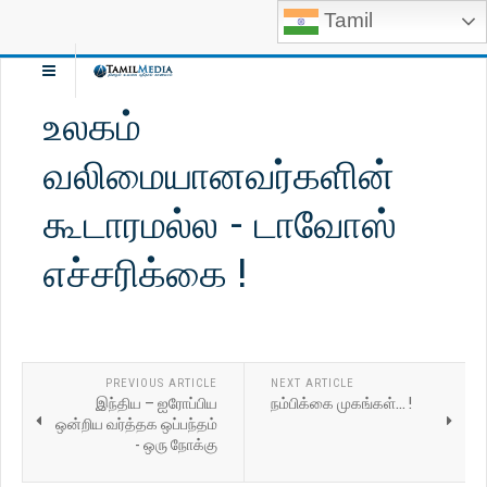
Tamil
உலகம்
வலிமையானவர்களின்
கூடாரமல்ல - டாவோஸ்
எச்சரிக்கை !
PREVIOUS ARTICLE
NEXT ARTICLE
இந்திய – ஐரோப்பிய
நம்பிக்கை முகங்கள்... !
ஒன்றிய வர்த்தக ஒப்பந்தம்
- ஒரு நோக்கு