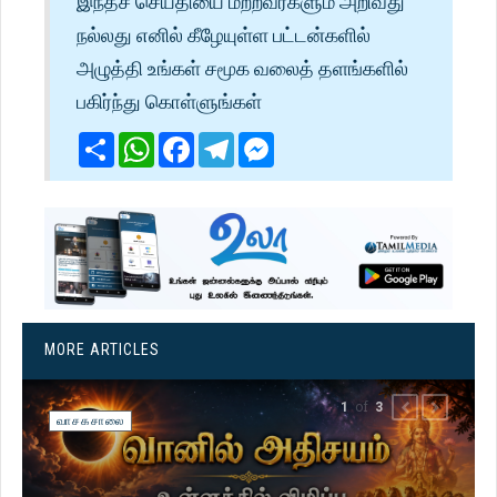
இந்தச் செய்தியை மற்றவர்களும் அறிவது
நல்லது எனில் கீழேயுள்ள பட்டன்களில்
அழுத்தி உங்கள் சமூக வலைத் தளங்களில்
பகிர்ந்து கொள்ளுங்கள்
Share
WhatsApp
Facebook
Telegram
Messenger
MORE ARTICLES
of
1
3
PREVIOUS
NEXT
வாசகசாலை