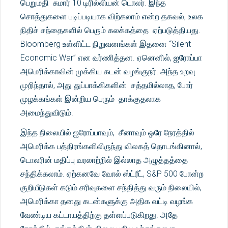
பெறுமதி சுமார் 10 டிரில்லியன் டொலர். இந்த
சொத்துகளை படிப்படியாக விற்கலாம் என்ற தகவல், உலக
நிதிச் சந்தைகளில் பெரும் கலக்கத்தை ஏற்படுத்தியது.
Bloomberg உள்ளிட்ட நிறுவனங்கள் இதனை “Silent
Economic War” என வர்ணித்தன. ஏனெனில், ஐரோப்பா
அமெரிக்காவின் முக்கிய கடன் வழங்குநர். அந்த உறவு
முறிந்தால், அது துப்பாக்கிகளின் சத்தமில்லாத, போர்
முழக்கங்கள் இன்றிய பெரும் தாக்குதலாக
அமைந்துவிடும்.
இந்த நிலையில் ஐரோப்பாவும், சீனாவும் ஒரே நேரத்தில்
அமெரிக்க பத்திரங்களிலிருந்து விலகத் தொடங்கினால்,
டொலரின் மதிப்பு வரலாற்றில் இல்லாத அழுத்தத்தை
சந்திக்கலாம். ஏற்கனவே வோல் ஸ்ட்ரீட், S&P 500 போன்ற
குறியீடுகள் கடும் சரிவுகளை சந்தித்து வரும் நிலையில்,
அமெரிக்கா தனது கடன்களுக்கு அதிக வட்டி வழங்க
வேண்டிய கட்டாயத்திற்கு தள்ளப்படுகிறது. அதே