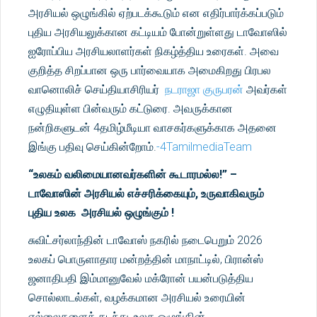
அரசியல் ஒழுங்கில் ஏற்படக்கூடும் என எதிர்பார்க்கப்படும்
புதிய அரசியலுக்கான கட்டியம் போன்றுள்ளது டாவோஸில்
ஐரோப்பிய அரசியலாளர்கள் நிகழ்த்திய உரைகள். அவை
குறித்த சிறப்பான ஒரு பார்வையாக அமைகிறது பிரபல
வானொலிச் செய்தியாசிரியர்
நடராஜா குருபரன்
அவர்கள்
எழுதியுள்ள பின்வரும் கட்டுரை. அவருக்கான
நன்றிகளுடன் 4தமிழ்மீடியா வாசகர்களுக்காக அதனை
இங்கு பதிவு செய்கின்றோம்.
-4TamilmediaTeam
“உலகம் வலிமையானவர்களின் கூடாரமல்ல!” –
டாவோஸின் அரசியல் எச்சரிக்கையும், உருவாகிவரும்
புதிய உலக அரசியல் ஒழுங்கும் !
சுவிட்சர்லாந்தின் டாவோஸ் நகரில் நடைபெறும் 2026
உலகப் பொருளாதார மன்றத்தின் மாநாட்டில், பிரான்ஸ்
ஜனாதிபதி இம்மானுவேல் மக்ரோன் பயன்படுத்திய
சொல்லாடல்கள், வழக்கமான அரசியல் உரையின்
எல்லைகளைக் கடந்து, உலக ஒழுங்கின்