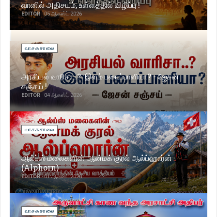
வானில் அதிசயம், உள்ளத்தில் விழிப்பு !
EDITOR
05 ஆகஸ்ட் 2026
வாசகசாலை
அரசியல் வாரிசா..? இளம் படைப்பாளியா? - ஜேசன்
சஞ்சய் !
EDITOR
04 ஆகஸ்ட் 2026
வாசகசாலை
ஆல்ப்ஸ் மலைகளின் ஆன்மக் குரல் ஆல்ப்ஹார்ன்
(Alphorn)
EDITOR
01 ஆகஸ்ட் 2026
வாசகசாலை