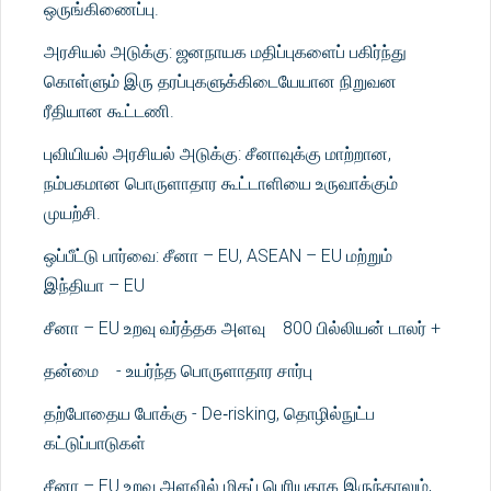
ஒருங்கிணைப்பு.
அரசியல் அடுக்கு: ஜனநாயக மதிப்புகளைப் பகிர்ந்து
கொள்ளும் இரு தரப்புகளுக்கிடையேயான நிறுவன
ரீதியான கூட்டணி.
புவியியல் அரசியல் அடுக்கு: சீனாவுக்கு மாற்றான,
நம்பகமான பொருளாதார கூட்டாளியை உருவாக்கும்
முயற்சி.
ஒப்பீட்டு பார்வை: சீனா – EU, ASEAN – EU மற்றும்
இந்தியா – EU
சீனா – EU உறவு வர்த்தக அளவு 800 பில்லியன் டாலர் +
தன்மை - உயர்ந்த பொருளாதார சார்பு
தற்போதைய போக்கு - De‑risking, தொழில்நுட்ப
கட்டுப்பாடுகள்
சீனா – EU உறவு அளவில் மிகப் பெரியதாக இருந்தாலும்,