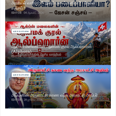
அரசியல் வாரிசா..? இளம் படைப்பாளியா? - ஜேசன்
சஞ்சய் !
EDITOR
04 ஆகஸ்ட் 2026
வாசகசாலை
ஆல்ப்ஸ் மலைகளின் ஆன்மக் குரல் ஆல்ப்ஹார்ன்
(Alphorn)
EDITOR
01 ஆகஸ்ட் 2026
வாசகசாலை
அம்மனின் அருளாட்சி காண வந்த அரசாட்சி அதிபர்
EDITOR
28 ஜூலை 2026