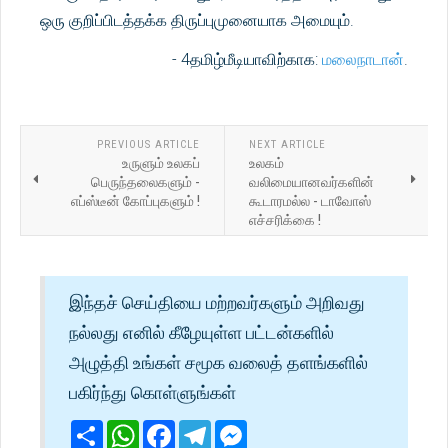
ஒரு குறிப்பிடத்தக்க திருப்புமுனையாக அமையும்.
- 4தமிழ்மீடியாவிற்காக:
மலைநாடான்
.
PREVIOUS ARTICLE
NEXT ARTICLE
உருளும் உலகப்
உலகம்
பெருந்தலைகளும் -
வலிமையானவர்களின்
எப்ஸ்டீன் கோப்புகளும் !
கூடாரமல்ல - டாவோஸ்
எச்சரிக்கை !
இந்தச் செய்தியை மற்றவர்களும் அறிவது
நல்லது எனில் கீழேயுள்ள பட்டன்களில்
அழுத்தி உங்கள் சமூக வலைத் தளங்களில்
பகிர்ந்து கொள்ளுங்கள்
Share
WhatsApp
Facebook
Telegram
Messenger