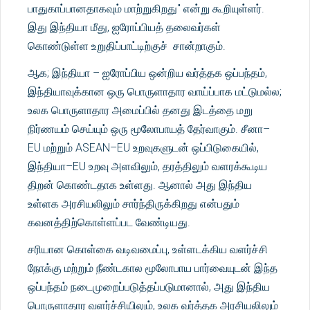
பாதுகாப்பானதாகவும் மாற்றுகிறது" என்று கூறியுள்ளர்.
இது இந்தியா மீது, ஐரோப்பியத் தலைவர்கள்
கொண்டுள்ள உறுதிப்பாட்டிற்குச் சான்றாகும்.
ஆக; இந்தியா – ஐரோப்பிய ஒன்றிய வர்த்தக ஒப்பந்தம்,
இந்தியாவுக்கான ஒரு பொருளாதார வாய்ப்பாக மட்டுமல்ல;
உலக பொருளாதார அமைப்பில் தனது இடத்தை மறு
நிர்ணயம் செய்யும் ஒரு மூலோபாயத் தேர்வாகும். சீனா–
EU மற்றும் ASEAN–EU உறவுகளுடன் ஒப்பிடுகையில்,
இந்தியா–EU உறவு அளவிலும், தரத்திலும் வளரக்கூடிய
திறன் கொண்டதாக உள்ளது. ஆனால் அது இந்திய
உள்ளக அரசியலிலும் சார்ந்திருக்கிறது என்பதும்
கவனத்திற்கொள்ளப்பட வேண்டியது.
சரியான கொள்கை வடிவமைப்பு, உள்ளடக்கிய வளர்ச்சி
நோக்கு மற்றும் நீண்டகால மூலோபாய பார்வையுடன் இந்த
ஒப்பந்தம் நடைமுறைப்படுத்தப்படுமானால், அது இந்திய
பொருளாதார வளர்ச்சியிலும், உலக வர்த்தக அரசியலிலும்