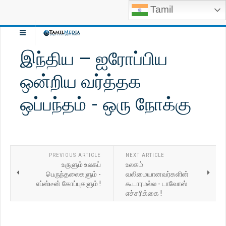
Tamil
இந்திய – ஐரோப்பிய
ஒன்றிய வர்த்தக
ஒப்பந்தம் - ஒரு நோக்கு
PREVIOUS ARTICLE
NEXT ARTICLE
உருளும் உலகப்
உலகம்
பெருந்தலைகளும் -
வலிமையானவர்களின்
எப்ஸ்டீன் கோப்புகளும் !
கூடாரமல்ல - டாவோஸ்
எச்சரிக்கை !