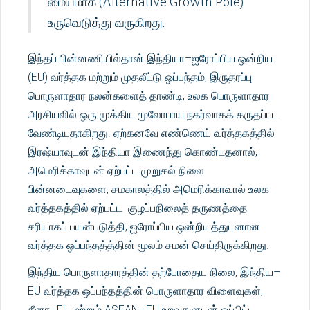
மையமாக (Alternative Growth Pole)
உருவெடுத்து வருகிறது.
இந்தப் பின்னணியில்தான் இந்தியா–ஐரோப்பிய ஒன்றிய
(EU) வர்த்தக மற்றும் முதலீட்டு ஒப்பந்தம், இருதரப்பு
பொருளாதார நலன்களைத் தாண்டி, உலக பொருளாதார
அரசியலில் ஒரு முக்கிய மூலோபாய நகர்வாகக் கருதப்பட
வேண்டியதாகிறது. ஏற்கனவே எண்ணெய் வர்த்தகத்தில்
இரஷ்யாவுடன் இந்தியா இணைந்து கொண்டதனால்,
அமெரிக்காவுடன் ஏற்பட்ட முறுகல் நிலை
பின்னடைவுகளை, சமகாலத்தில் அமெரிக்காவால் உலக
வர்த்தகத்தில் ஏற்பட்ட குழப்பநிலைத் தருணத்தை
சரியாகப் பயன்படுத்தி, ஐரோப்பிய ஒன்றியத்துடனான
வர்த்தக ஒப்பந்தத்த்தின் மூலம் சமன் செய்திருக்கிறது.
இந்திய பொருளாதாரத்தின் தற்போதைய நிலை, இந்திய–
EU வர்த்தக ஒப்பந்தத்தின் பொருளாதார விளைவுகள்,
சீனா–EU மற்றும் ASEAN–EU உறவுகளுடன் ஒப்பிட்ட