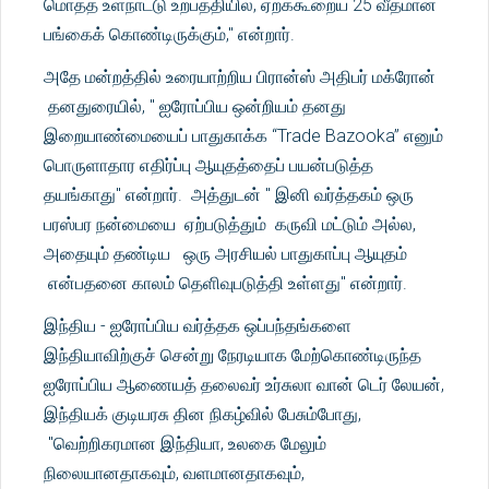
மொத்த உள்நாட்டு உற்பத்தியில், ஏறக்கூறைய 25 வீதமான
பங்கைக் கொண்டிருக்கும்," என்றார்.
அதே மன்றத்தில் உரையாற்றிய பிரான்ஸ் அதிபர் மக்ரோன்
தனதுரையில், " ஐரோப்பிய ஒன்றியம் தனது
இறையாண்மையைப் பாதுகாக்க “Trade Bazooka” எனும்
பொருளாதார எதிர்ப்பு ஆயுதத்தைப் பயன்படுத்த
தயங்காது" என்றார். அத்துடன் " இனி வர்த்தகம் ஒரு
பரஸ்பர நன்மையை ஏற்படுத்தும் கருவி மட்டும் அல்ல,
அதையும் தண்டிய ஒரு அரசியல் பாதுகாப்பு ஆயுதம்
என்பதனை காலம் தெளிவுபடுத்தி உள்ளது" என்றார்.
இந்திய - ஐரோப்பிய வர்த்தக ஒப்பந்தங்களை
இந்தியாவிற்குச் சென்று நேரடியாக மேற்கொண்டிருந்த
ஐரோப்பிய ஆணையத் தலைவர் உர்சுலா வான் டெர் லேயன்,
இந்தியக் குடியரசு தின நிகழ்வில் பேசும்போது,
"வெற்றிகரமான இந்தியா, உலகை மேலும்
நிலையானதாகவும், வளமானதாகவும்,