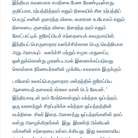
இந்தியா கவனமாக சமநிலை பேண வேண்டியுள்ளது.
குறிப்பாக, உற்பத்தித்தரம் எனும் நிலையில் சீன உற்பத்திப்
பொருட்களின் குறைந்த விலை, சுமாரான உபயோகம் எனும்
நிலையை, குறைந்த விலை, நிறைந்த தரம் எனும்
கோட்பாட்டில், ஐரோப்பியச் சந்தையைக் கவருமாயின்,
இந்தியப் பொருளாதார வளர்ச்சிக்கான பெரு வெற்றியாக
அது அமையும். வளர்ச்சி மற்றும் சமூக பாதுகாப்பு
ஒன்றுக்கொன்று முரண்படாமல் இணைக்கப்படுவது
கொள்கை நிர்ணயர்களின் முக்கிய சவாலாக இருக்கும்.
டாவோஸ் உலகப்பொருளாதார மன்றத்தில் ஐரோப்பிய
ஆணையத் தலைவர் உர்சுலா வான் டெர் லேயன், "
இந்தியாவுடன் நாம் மேற்கொள்ளும் வர்த்தக ஒப்பந்தம்,
ஒரு வரலாற்றுச் சிறப்புமிக்க வர்த்தக ஒப்பந்தத்தின்
உயர்நிலை. சிலர் இதை அனைத்து ஒப்பந்தங்களின் தாய்
என்று அழைக்கிறார்கள். இது இரண்டு பில்லியன்
மக்களின் சந்தையை உள்ளடக்கியது. இது உலகளாவிய