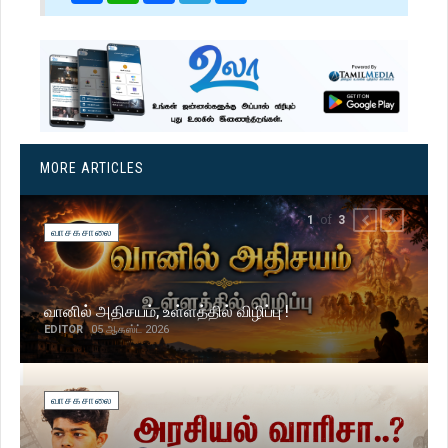
MORE ARTICLES
of
1
3
PREVIOUS
NEXT
வாசகசாலை
வானில் அதிசயம், உள்ளத்தில் விழிப்பு !
EDITOR
05 ஆகஸ்ட் 2026
வாசகசாலை