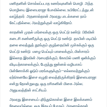
மனிதனின் சொல்லப்படாத உணர்வுகளின் மொழி. அந்த
மொழியை இளையராஜா பேசவில்லை; உயிரோட்டத்துடன்
வாழ்ந்தார். அதனால்தான் அவரது பாடல்களை நாம்
கேட்பதில்லை; அவற்றுக்குள் வாழ்கிறோம்.
காதலின் முதல் பார்வைக்கு ஒரு மெட்டு உண்டு. பிரிவின்
கடைசி கண்ணீருக்கு ஒரு மெட்டு உண்டு. தாயின் மடியில்
தலை வைத்துத் தூங்கும் குழந்தையின் மூச்சுக்கும் ஒரு
மெட்டு உண்டு. மழை பெய்யும் மாலைக்கும், மின்சாரம்
இல்லாத இரவின் அமைதிக்கும், கோயில் மணி ஒலிக்கும்
விடியற்காலைக்கும், பேருந்து ஜன்னல் வழியாகப்
பின்னோக்கி ஓடும் மரங்களுக்கும்—எல்லாவற்றுக்கும்
ஏற்கெனவே இசை எழுதி வைத்திருக்கிறார் இளையராஜா
என்று தோன்றுவது, ஒரு ரசிகனின் மிகை அல்ல;
அனுபவத்தின் சாட்சியம்.
அவரது இசையைப் புரிந்துகொள்ள இசை இலக்கணம்
தேவையில்லை. ஒரு இதயம் போதும். அதனால்தான்