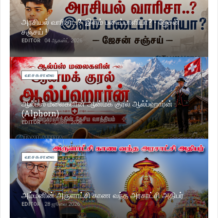
அரசியல் வாரிசா..? இளம் படைப்பாளியா? - ஜேசன்
சஞ்சய் !
EDITOR
04 ஆகஸ்ட் 2026
வாசகசாலை
ஆல்ப்ஸ் மலைகளின் ஆன்மக் குரல் ஆல்ப்ஹார்ன்
(Alphorn)
EDITOR
01 ஆகஸ்ட் 2026
வாசகசாலை
அம்மனின் அருளாட்சி காண வந்த அரசாட்சி அதிபர்
EDITOR
28 ஜூலை 2026