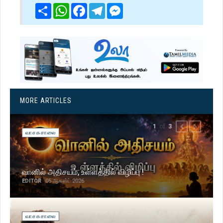
Share
WhatsApp
Facebook
Telegram
Messenger
MORE ARTICLES
of
1
3
PREVIOUS
NEXT
வாசகசாலை
வானில் அதிசயம், உள்ளத்தில் விழிப்பு !
EDITOR
05 ஆகஸ்ட் 2026
வாசகசாலை