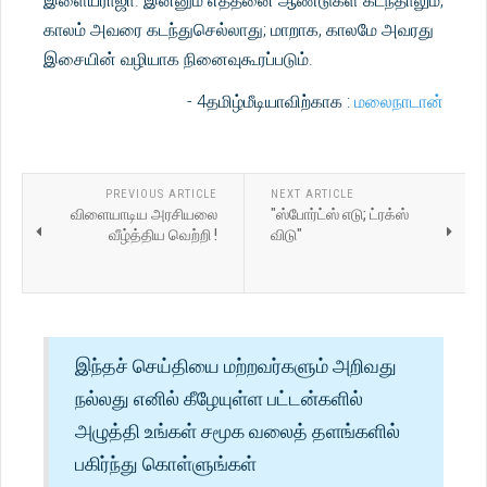
இளையராஜா. இன்னும் எத்தனை ஆண்டுகள் கடந்தாலும்,
காலம் அவரை கடந்துசெல்லாது; மாறாக, காலமே அவரது
இசையின் வழியாக நினைவுகூரப்படும்.
- 4தமிழ்மீடியாவிற்காக :
மலைநாடான்
PREVIOUS ARTICLE
NEXT ARTICLE
விளையாடிய அரசியலை
"ஸ்போர்ட்ஸ் எடு; ட்ரக்ஸ்
வீழ்த்திய வெற்றி !
விடு"
இந்தச் செய்தியை மற்றவர்களும் அறிவது
நல்லது எனில் கீழேயுள்ள பட்டன்களில்
அழுத்தி உங்கள் சமூக வலைத் தளங்களில்
பகிர்ந்து கொள்ளுங்கள்